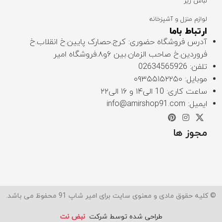
لباس زیر
لوازم منزل و آشپزخانه
ارتباط باما
آدرس فروشگاه حضوری: کرج.حصارک پایین.خ انقلاب.خ
فروردین.خ صاحب الزمان.بین ۶و۸.فروشگاه امیر
تلفن: 02634565926
موبایل:
۰۹۳۵۵۱۵۲۲۵۰
ساعت کاری: 10 الی۱۴ و ۱۶ الی۲۲
ایمیل: info@amirshop91.com
مجوز ها
© کلیه حقوق مادی و معنوی سایت برای امیر شاپ 91 محفوظ می باشد.
طراحی شده توسط شرکت
نبض نت