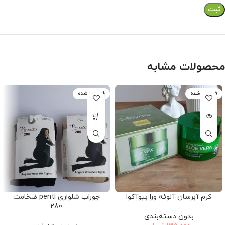
محصولات مشابه
فروخته شده
فروخته شده
کرم آبرسان آلوئه ورا بیوآکوا
جوراب شلواری penti ضخامت
280
بدون دسته‌بندی